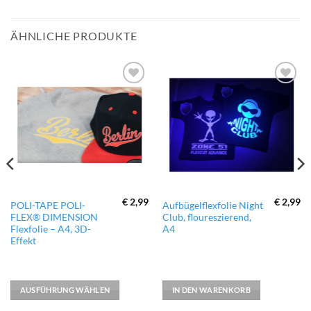
ÄHNLICHE PRODUKTE
zur
zur
Wunschliste
Wunschliste
hinzufügen
hinzufügen
€
2,99
€
2,99
Dieses
POLI-TAPE POLI-
Aufbügelflexfolie Night
FLEX® DIMENSION
Club, floureszierend,
Produkt
Flexfolie – A4, 3D-
A4
weist
Effekt
mehrere
Varianten
auf.
AUSFÜHRUNG WÄHLEN
IN DEN WARENKORB
Die
Optionen