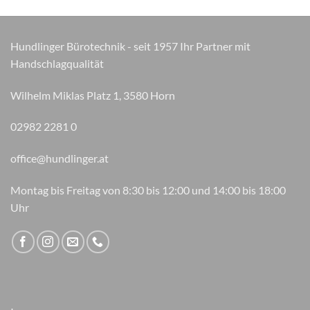
können
auf
der
Hundlinger Bürotechnik - seit 1957 Ihr Partner mit
Produktseite
Handschlagqualität
gewählt
werden
Wilhelm Miklas Platz 1, 3580 Horn
02982 2281 0
office@hundlinger.at
Montag bis Freitag von 8:30 bis 12:00 und 14:00 bis 18:00
Uhr