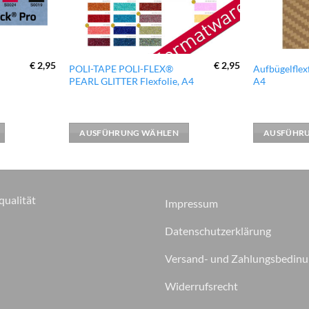
€
2,95
€
2,95
Dieses
Dieses
POLI-TAPE POLI-FLEX®
Aufbügelflex
PEARL GLITTER Flexfolie, A4
A4
Produkt
Produkt
weist
weist
mehrere
mehrere
Varianten
Varianten
AUSFÜHRUNG WÄHLEN
AUSFÜHR
auf.
auf.
Die
Die
Optionen
Optionen
können
können
qualität
Impressum
auf
auf
der
der
Datenschutzerklärung
Produktseite
Produktseite
Versand- und Zahlungsbedin
gewählt
gewählt
werden
werden
Widerrufsrecht