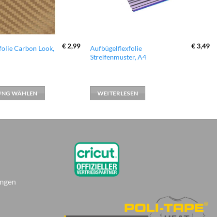
€
2,99
€
3,49
folie Carbon Look,
Aufbügelflexfolie
Streifenmuster, A4
UNG WÄHLEN
WEITERLESEN
ungen