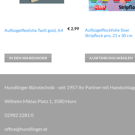
€
2,99
Dieses
Aufbügelflockfolie Siser
Aufbügelflexfolie Twill gold, A4
Stripflock pro, 21 x 30 cm
Produkt
weist
mehrere
Varianten
IN DEN WARENKORB
AUSFÜHRUNG WÄHLEN
auf.
Die
Optionen
können
Hundlinger Bürotechnik - seit 1957 Ihr Partner mit Handschlag
auf
der
Wilhelm Miklas Platz 1, 3580 Horn
Produktseite
gewählt
02982 2281 0
werden
office@hundlinger.at