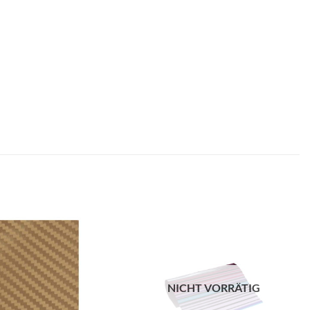
zur
zur
Wunschliste
Wunschliste
hinzufügen
hinzufügen
NICHT VORRÄTIG