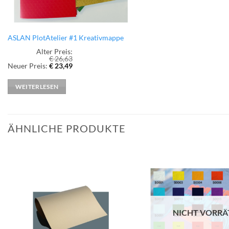
ASLAN PlotAtelier #1 Kreativmappe
Alter Preis:
€
26,63
Ursprünglicher
Aktueller
Neuer Preis:
€
23,49
Preis
Preis
war:
ist:
€ 26,63
€ 23,49.
WEITERLESEN
ÄHNLICHE PRODUKTE
zur
Wunschliste
hinzufügen
NICHT VORRÄ