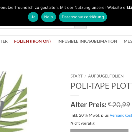
FÜR BÜROMATERIAL GEHT ES HIER ZUM BÜROPROFI SHOP
enutzerfreundlich zu gestalten. Mit der Nutzung unserer Website erklä
Ja
Nein
Datenschutzerklärung
KONTAK
STER
FOLIEN (IRON ON)
INFUSIBLE INK/SUBLIMATION
ME
START
/
AUFBÜGELFOLIEN
POLI-TAPE PLOT
zur
Wunschliste
hinzufügen
Alter Preis:
20,99
€
inkl. 20 % MwSt.
plus
Versandkos
Nicht vorrätig