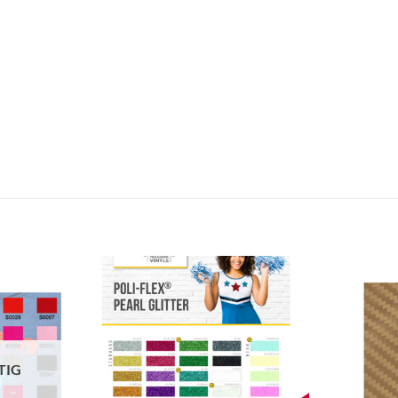
zur
zur
Wunschliste
Wunschliste
hinzufügen
hinzufügen
TIG