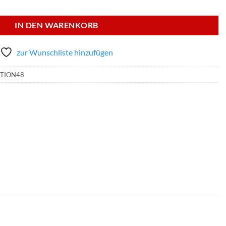
#48 Folienbundle Menge
IN DEN WARENKORB
zur Wunschliste hinzufügen
ITION48