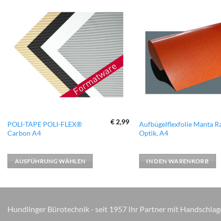
zur
Wunschliste
hinzufügen
€
2,99
Dieses
POLI-TAPE POLI-FLEX®
Aufbügelflexfolie Manta R
Carbon A4
Optik, A4
Produkt
weist
mehrere
AUSFÜHRUNG WÄHLEN
IN DEN WARENKORB
Varianten
auf.
Die
Optionen
Hundlinger Bürotechnik - seit 1957 Ihr Partner mit Handschlag
können