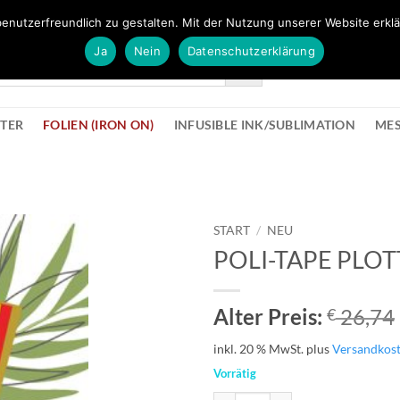
FÜR BÜROMATERIAL GEHT ES HIER ZUM BÜROPROFI SHOP
enutzerfreundlich zu gestalten. Mit der Nutzung unserer Website erklä
Ja
Nein
Datenschutzerklärung
KONTAK
STER
FOLIEN (IRON ON)
INFUSIBLE INK/SUBLIMATION
ME
START
/
NEU
POLI-TAPE PLOT
zur
Wunschliste
hinzufügen
Alter Preis:
26,74
€
inkl. 20 % MwSt.
plus
Versandkos
Vorrätig