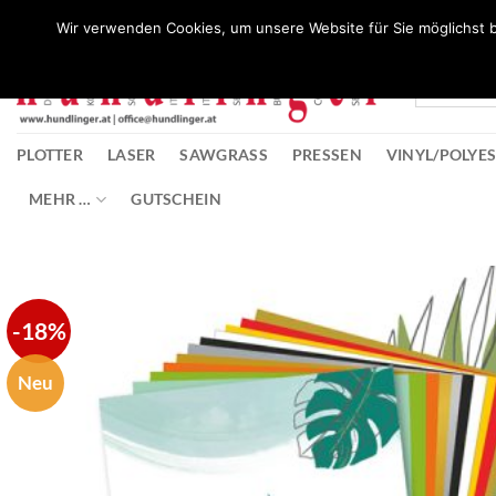
Zum
Wunschliste
Wir verwenden Cookies, um unsere Website für Sie möglichst b
Inhalt
springen
PLOTTER
LASER
SAWGRASS
PRESSEN
VINYL/POLYE
MEHR …
GUTSCHEIN
-18%
Neu