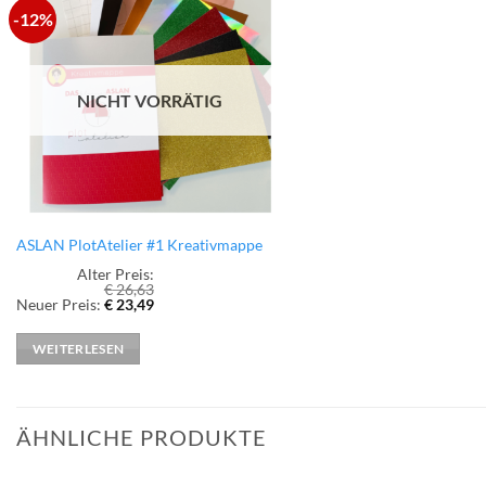
-12%
zur
Wunschliste
hinzufügen
NICHT VORRÄTIG
ASLAN PlotAtelier #1 Kreativmappe
Alter Preis:
€
26,63
Ursprünglicher
Aktueller
Neuer Preis:
€
23,49
Preis
Preis
war:
ist:
€ 26,63
€ 23,49.
WEITERLESEN
ÄHNLICHE PRODUKTE