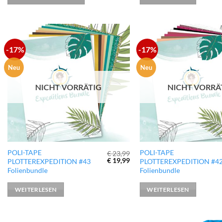
-17%
-17%
zur
Wunschliste
hinzufügen
Neu
Neu
NICHT VORRÄTIG
NICHT VORRÄ
POLI-TAPE
POLI-TAPE
€
23,99
Ursprünglicher
Aktueller
€
19,99
PLOTTEREXPEDITION #43
PLOTTEREXPEDITION #4
Preis
Preis
Folienbundle
Folienbundle
war:
ist:
€ 23,99
€ 19,99.
WEITERLESEN
WEITERLESEN