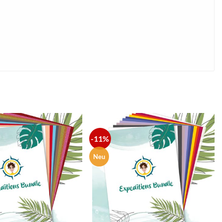
-11%
zur
zur
Wunschliste
Wunschliste
hinzufügen
hinzufügen
Neu