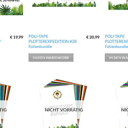
POLI-TAPE
POLI-TAPE
€
19,99
€
20,99
9
PLOTTEREXPEDITION #28
PLOTTEREXP
Folienbundle
Folienbundl
IN DEN WARENKORB
IN DEN W
zur
zur
Wunschliste
Wunschliste
hinzufügen
hinzufügen
TIG
NICHT VORRÄTIG
NI