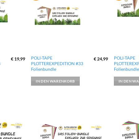
hinzufügen
hinzufügen
POLI-TAPE
POLI-TAPE
€
19,99
€
24,99
4
PLOTTEREXPEDITION #33
PLOTTEREXP
Folienbundle
Folienbundl
IN DEN WARENKORB
IN DEN W
zur
zur
Wunschliste
Wunschliste
hinzufügen
hinzufügen