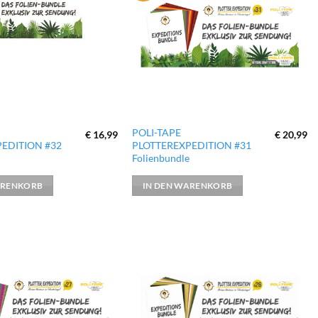
hinzufügen
hinzufügen
POLI-TAPE
€
16,99
€
20,99
EDITION #32
PLOTTEREXPEDITION #31
e
Folienbundle
ARENKORB
IN DEN WARENKORB
zur
zur
Wunschliste
Wunschliste
hinzufügen
hinzufügen