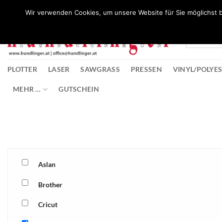
Zum
Wunschliste
Wir verwenden Cookies, um unsere Website für Sie möglichst b
Inhalt
springen
PLOTTER
LASER
SAWGRASS
PRESSEN
VINYL/POLYE
MEHR …
GUTSCHEIN
Aslan
Brother
Cricut