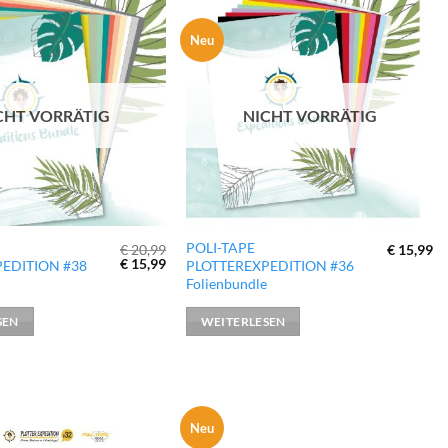
Neu
zur
zur
Wunschliste
Wunschliste
hinzufügen
hinzufügen
CHT VORRÄTIG
NICHT VORRÄTIG
POLI-TAPE
€
20,99
€
15,99
Ursprünglicher
Aktueller
€
15,99
EDITION #38
PLOTTEREXPEDITION #36
Preis
Preis
e
Folienbundle
war:
ist:
€ 20,99
€ 15,99.
SEN
WEITERLESEN
Neu
zur
zur
Wunschliste
Wunschliste