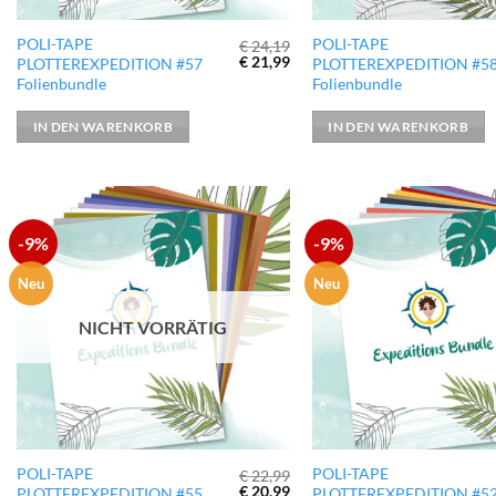
POLI-TAPE
POLI-TAPE
€
24,19
Ursprünglicher
Aktueller
€
21,99
PLOTTEREXPEDITION #57
PLOTTEREXPEDITION #5
Preis
Preis
Folienbundle
Folienbundle
war:
ist:
€ 24,19
€ 21,99.
IN DEN WARENKORB
IN DEN WARENKORB
-9%
-9%
zur
Wunschliste
hinzufügen
Neu
Neu
NICHT VORRÄTIG
POLI-TAPE
POLI-TAPE
€
22,99
Ursprünglicher
Aktueller
€
20,99
PLOTTEREXPEDITION #55
PLOTTEREXPEDITION #5