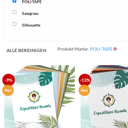
POLI-TAPE
Sawgrass
Silhouette
xTool
Produkt Marke:
POLI-TAPE
ALLE BEREINIGEN
-9%
-13%
zur
Wunschliste
hinzufügen
Neu
Neu