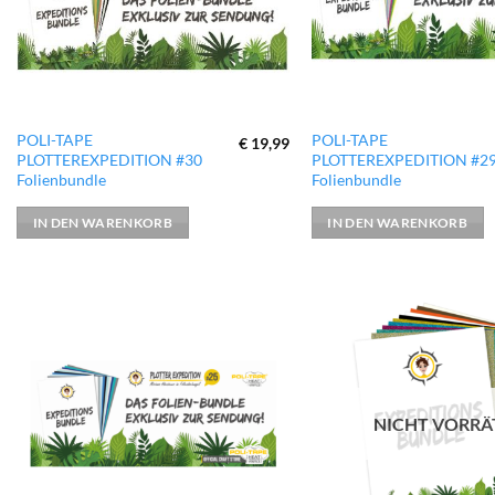
POLI-TAPE
POLI-TAPE
€
19,99
PLOTTEREXPEDITION #30
PLOTTEREXPEDITION #2
Folienbundle
Folienbundle
IN DEN WARENKORB
IN DEN WARENKORB
zur
Wunschliste
hinzufügen
NICHT VORRÄ