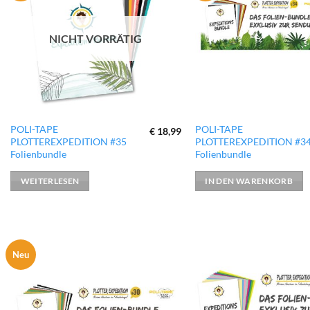
hinzufügen
NICHT VORRÄTIG
POLI-TAPE
POLI-TAPE
€
18,99
PLOTTEREXPEDITION #35
PLOTTEREXPEDITION #3
Folienbundle
Folienbundle
WEITERLESEN
IN DEN WARENKORB
Neu
zur
Wunschliste
hinzufügen