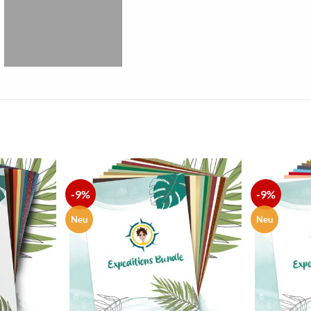
-9%
-9%
zur
zur
Wunschliste
Wunschliste
hinzufügen
hinzufügen
Neu
Neu