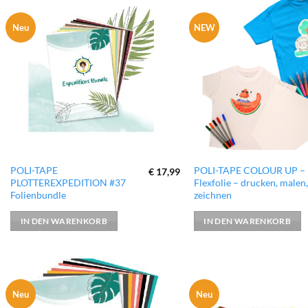
Neu
NEW
zur
Wunschliste
hinzufügen
POLI-TAPE
POLI-TAPE COLOUR UP –
€
17,99
PLOTTEREXPEDITION #37
Flexfolie – drucken, malen,
Folienbundle
zeichnen
IN DEN WARENKORB
IN DEN WARENKORB
Neu
Neu
zur
Wunschliste