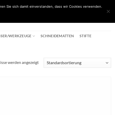
ren Sie sich damit einverstanden, dass wir Cookies verwenden.
0
T
08:30 - 18:00
+43 2982 2281
€
0,00
SSER/WERKZEUGE
SCHNEIDEMATTEN
STIFTE
nisse werden angezeigt