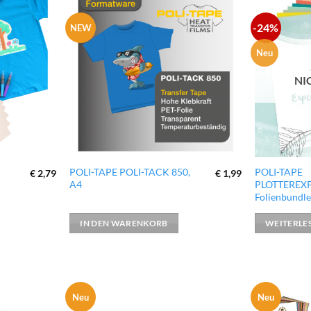
-24%
NEW
zur
zur
Wunschliste
Wunschliste
hinzufügen
hinzufügen
Neu
NI
POLI-TAPE POLI-TACK 850,
POLI-TAPE
€
2,79
€
1,99
A4
PLOTTEREXP
Folienbundl
IN DEN WARENKORB
WEITERLE
Neu
Neu
zur
zur
Wunschliste
Wunschliste