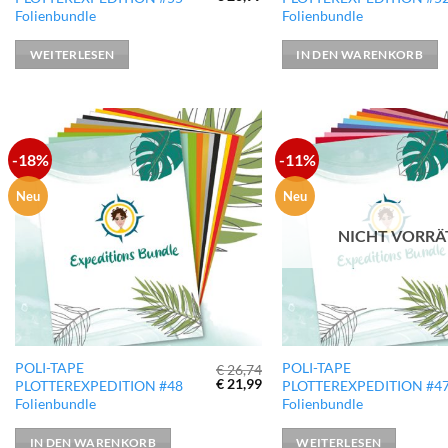
Preis
Preis
Folienbundle
Folienbundle
war:
ist:
€ 22,99
€ 20,99.
WEITERLESEN
IN DEN WARENKORB
-18%
-11%
zur
Wunschliste
hinzufügen
Neu
Neu
NICHT VORRÄ
POLI-TAPE
POLI-TAPE
€
26,74
Ursprünglicher
Aktueller
€
21,99
PLOTTEREXPEDITION #48
PLOTTEREXPEDITION #4
Preis
Preis
Folienbundle
Folienbundle
war:
ist:
€ 26,74
€ 21,99.
IN DEN WARENKORB
WEITERLESEN