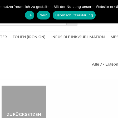
FÜR BÜROMATERIAL GEHT ES HIER ZUM BÜROPROFI SHOP
enutzerfreundlich zu gestalten. Mit der Nutzung unserer Website erklä
Ja
Nein
Datenschutzerklärung
KONTAK
STER
FOLIEN (IRON ON)
INFUSIBLE INK/SUBLIMATION
ME
Alle 77 Ergeb
ZURÜCKSETZEN