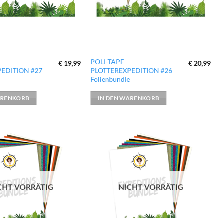
POLI-TAPE
€
19,99
€
20,99
EDITION #27
PLOTTEREXPEDITION #26
e
Folienbundle
ARENKORB
IN DEN WARENKORB
zur
zur
Wunschliste
Wunschliste
hinzufügen
hinzufügen
CHT VORRÄTIG
NICHT VORRÄTIG