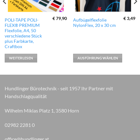
€
79,90
€
3,49
Dieses
POLI-TAPE POLI-
Aufbügelflexfolie
FLEX® PREMIUM
NylonFlex, 20 x 30 cm
Produkt
Flexfolie, A4, 50
weist
verschiedene Stück
mehrere
plus Farbkarte,
Varianten
Craftbox
auf.
WEITERLESEN
AUSFÜHRUNG WÄHLEN
Die
Optionen
können
auf
der
Hundlinger Bürotechnik - seit 1957 Ihr Partner mit
Produktseite
Handschlagqualität
gewählt
werden
Wilhelm Miklas Platz 1, 3580 Horn
02982 2281 0
office@hundlinger.at