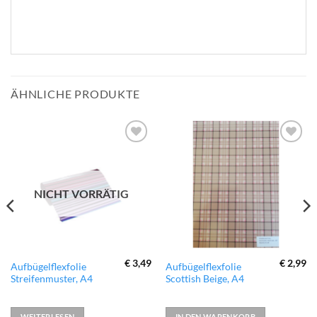
ÄHNLICHE PRODUKTE
zur
zur
Wunschliste
Wunschliste
hinzufügen
hinzufügen
NICHT VORRÄTIG
€
3,49
€
2,99
Aufbügelflexfolie
Aufbügelflexfolie
Streifenmuster, A4
Scottish Beige, A4
WEITERLESEN
IN DEN WARENKORB